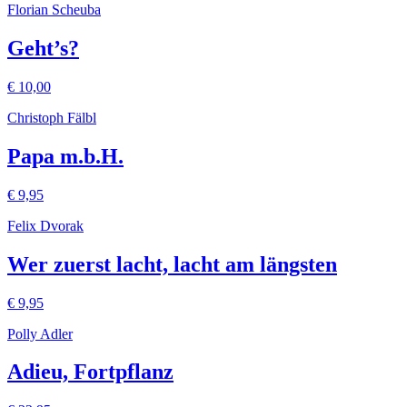
Florian Scheuba
Geht’s?
€
10,00
Christoph Fälbl
Papa m.b.H.
€
9,95
Felix Dvorak
Wer zuerst lacht, lacht am längsten
€
9,95
Polly Adler
Adieu, Fortpflanz