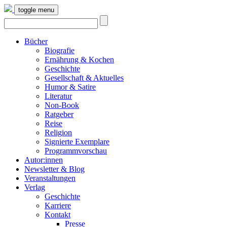
toggle menu
Bücher
Biografie
Ernährung & Kochen
Geschichte
Gesellschaft & Aktuelles
Humor & Satire
Literatur
Non-Book
Ratgeber
Reise
Religion
Signierte Exemplare
Programmvorschau
Autor:innen
Newsletter & Blog
Veranstaltungen
Verlag
Geschichte
Karriere
Kontakt
Presse