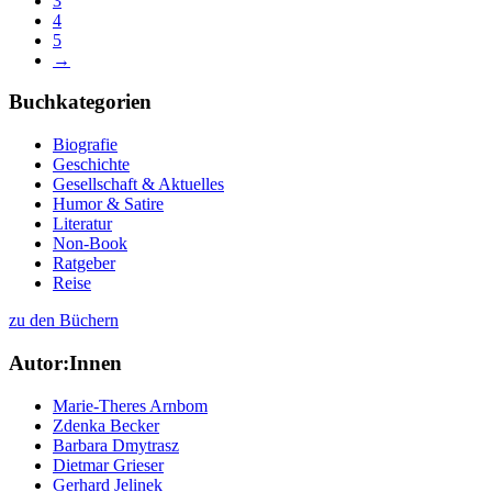
3
4
5
→
Buchkategorien
Biografie
Geschichte
Gesellschaft & Aktuelles
Humor & Satire
Literatur
Non-Book
Ratgeber
Reise
zu den Büchern
Autor:Innen
Marie-Theres Arnbom
Zdenka Becker
Barbara Dmytrasz
Dietmar Grieser
Gerhard Jelinek