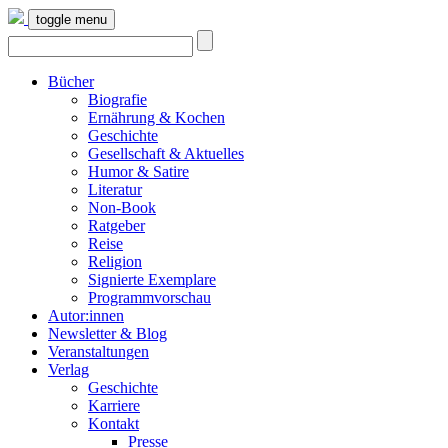
toggle menu
Bücher
Biografie
Ernährung & Kochen
Geschichte
Gesellschaft & Aktuelles
Humor & Satire
Literatur
Non-Book
Ratgeber
Reise
Religion
Signierte Exemplare
Programmvorschau
Autor:innen
Newsletter & Blog
Veranstaltungen
Verlag
Geschichte
Karriere
Kontakt
Presse