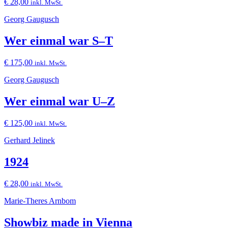
€
28,00
inkl. MwSt.
Georg Gaugusch
Wer einmal war S–T
€
175,00
inkl. MwSt.
Georg Gaugusch
Wer einmal war U–Z
€
125,00
inkl. MwSt.
Gerhard Jelinek
1924
€
28,00
inkl. MwSt.
Marie-Theres Arnbom
Showbiz made in Vienna